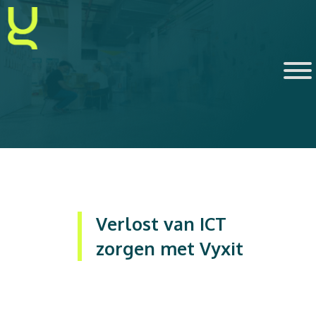
Ga
naar
de
inhoud
Verlost van ICT
zorgen met Vyxit
Dit is tekst