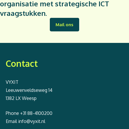
organisatie met strategische ICT
vraagstukken.
Mail ons
Contact
VYXIT
Leeuwenveldseweg 14
1382 LX Weesp
Phone
+31 88-4100200
Email
info@vyxit.nl