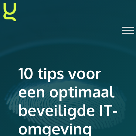
Ga
naar
de
inhoud
10 tips voor
een optimaal
beveiligde IT-
omgeving